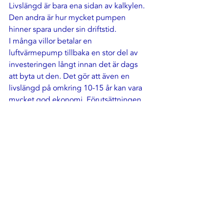
Livslängd är bara ena sidan av kalkylen. 
Den andra är hur mycket pumpen 
hinner spara under sin driftstid.
I många villor betalar en 
luftvärmepump tillbaka en stor del av 
investeringen långt innan det är dags 
att byta ut den. Det gör att även en 
livslängd på omkring 10-15 år kan vara 
mycket god ekonomi. Förutsättningen 
är att pumpen är rätt vald för huset och 
installerad så att den verkligen kan 
leverera den besparing man räknat 
med.
Det är också därför det ibland är 
ekonomiskt rätt att byta en äldre pump 
innan den slutar fungera helt. Om den 
gamla modellen har märkbart sämre 
verkningsgrad än dagens alternativ kan 
den extra elförbrukningen bli en dold 