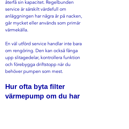
återfå sin kapacitet. Regelbunden 
service är särskilt värdefull om 
anläggningen har några år på nacken, 
går mycket eller används som primär 
värmekälla.
En väl utförd service handlar inte bara 
om rengöring. Den kan också fånga 
upp slitagedelar, kontrollera funktion 
och förebygga driftstopp när du 
behöver pumpen som mest.
Hur ofta byta filter 
värmepump om du har 
husdjur?
Har du katt eller hund behöver du 
nästan alltid kontrollera filtret oftare. 