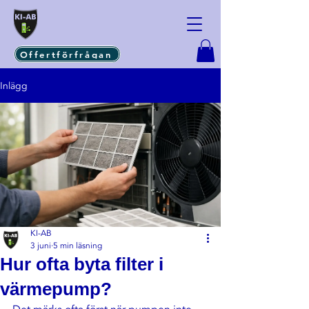
Offertförfrågan
Inlägg
KI-AB
3 juni
5 min läsning
Hur ofta byta filter i
värmepump?