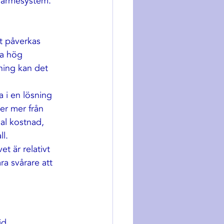
 värmesystem. 
t påverkas 
a hög 
kning kan det 
a i en lösning 
er mer från 
al kostnad, 
ll.
t är relativt 
ra svårare att 
id 