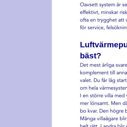
Oavsett system är 
se
effektivt, minskar ris
ofta en trygghet att 
för service, felsöknin
Luftvärmepum
bäst?
Det mest ärliga svare
komplement till ann
valet. Du får låg sta
om hela värmesyste
I en större villa me
mer lönsamt. Men då
bo kvar. Den högre b
Många villaägare blir
helt rätt. I andra bl