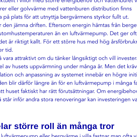
aktuellt i villor med större energibehov och vattenburet
rer eller golvvärme med vattenburen distribution finns 
 på plats för att utnyttja bergvärmens styrkor fullt ut.
r den jämna driften. Eftersom energin hämtas från berge
utomhustemperaturen än en luftvärmepump. Det ger oft
 det är riktigt kallt. För ett större hus med hög årsförbru
r tid.
ara attraktivt om du tänker långsiktigt och vill invester
del av husets uppvärmning under många år. Men det kräv
allation och anpassning av systemet innebär en högre initi
en blir därför längre än för en luftvärmepump i många fa
att huset faktiskt har rätt förutsättningar. Om energibehove
 står inför andra stora renoveringar kan investeringen va
ar större roll än många tror
 luftvärmepump eller bergvärme i villa fastnar man ofta v