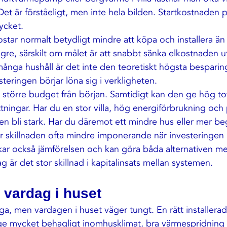
et är förståeligt, men inte hela bilden. Startkostnaden 
ycket.
tar normalt betydligt mindre att köpa och installera än
lägre, särskilt om målet är att snabbt sänka elkostnaden u
många hushåll är det inte den teoretiskt högsta bespari
teringen börjar löna sig i verkligheten.
större budget från början. Samtidigt kan den ge hög tot
tningar. Har du en stor villa, hög energiförbrukning och 
len bli stark. Har du däremot ett mindre hus eller mer b
r skillnaden ofta mindre imponerande när investeringen
r också jämförelsen och kan göra båda alternativen mer 
är det stor skillnad i kapitalinsats mellan systemen.
 vardag i huset
iga, men vardagen i huset väger tungt. En rätt installerad
e mycket behagligt inomhusklimat, bra värmespridning