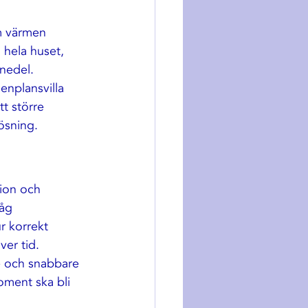
m värmen 
 hela huset, 
nnedel.
enplansvilla 
t större 
ösning.
tion och 
åg 
r korrekt 
er tid.
re och snabbare 
ment ska bli 