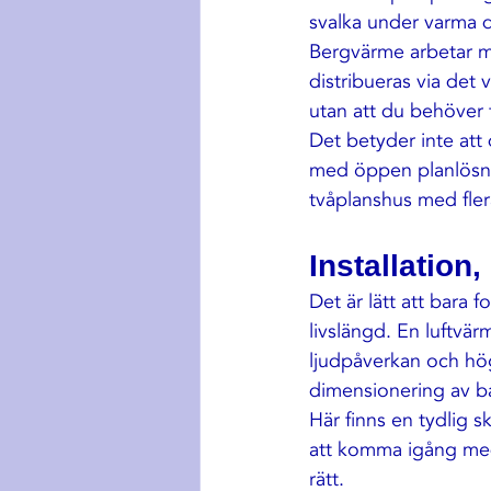
svalka under varma d
Bergvärme arbetar m
distribueras via det 
utan att du behöver f
Det betyder inte att 
med öppen planlösnin
tvåplanshus med fle
Installation
Det är lätt att bara 
livslängd. En luftvär
ljudpåverkan och hög
dimensionering av bå
Här finns en tydlig 
att komma igång med.
rätt.