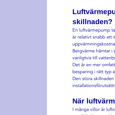
Luftvärmepum
skillnaden?
En luftvärmepump tar
är relativt snabb att 
uppvärmningskostnade
Bergvärme hämtar i s
vanligtvis till vatt
Det är en mer omfatt
besparing i rätt typ av
Den stora skillnaden l
installationsförutsät
När luftvärm
I många villor är luf