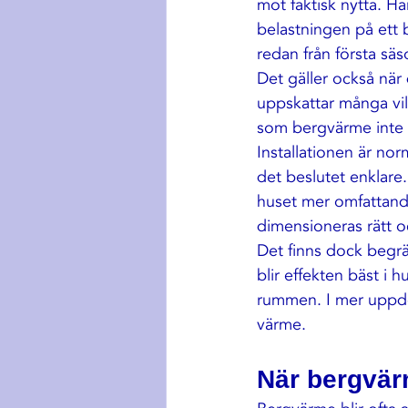
mot faktisk nytta. Ha
belastningen på ett 
redan från första sä
Det gäller också när
uppskattar många vil
som bergvärme inte 
Installationen är no
det beslutet enklare
huset mer omfattande
dimensioneras rätt o
Det finns dock begrä
blir effekten bäst i 
rummen. I mer uppde
värme.
När bergvär