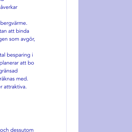
påverkar 
 bergvärme. 
tan att binda 
ngen som avgör, 
al besparing i 
planerar att bo 
egränsad 
 räknas med.
attraktiva. 
 
 och dessutom 