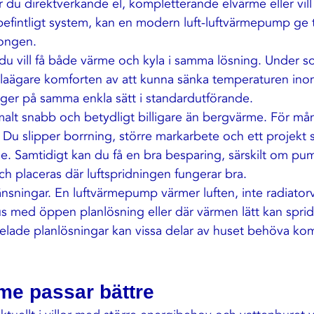
r du 
direktverkande el
, kompletterande elvärme eller vill
befintligt system, kan en modern luft-luftvärmepump ge t
songen.
 du vill få både värme och kyla i samma lösning. Under 
laägare komforten av att kunna 
sänka temperaturen in
ger på samma enkla sätt i standardutförande.
rmalt snabb och betydligt billigare än bergvärme. För må
. Du slipper borrning, större markarbete och ett projekt
. Samtidigt kan du få en bra besparing, särskilt om pu
ch placeras där luftspridningen fungerar bra.
nsningar. En luftvärmepump värmer luften, inte radiatorv
hus med öppen planlösning eller där värmen lätt kan spri
lade planlösningar kan vissa delar av huset behöva ko
me passar bättre