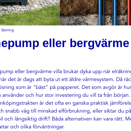
 läsning
epump eller bergvärme 
ump eller bergvärme villa brukar dyka upp när elräknin
när det är dags att byta ut ett äldre värmesystem. Då räc
lösning som är "bäst" på papperet. Det som avgör är hur 
använder och hur stor investering du vill ta från början.
önköpingstrakten är det ofta en ganska praktisk jämförelse
h snabb väg till minskad elförbrukning, eller siktar du på
l och långsiktig drift? Båda alternativen kan vara rätt. 
etar och olika förväntningar.