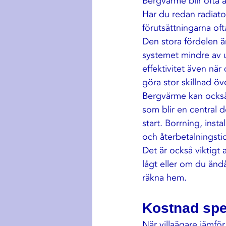
Bergvärme blir ofta 
Har du redan radiato
förutsättningarna ofta
Den stora fördelen ä
systemet mindre av 
effektivitet även när
göra stor skillnad öve
Bergvärme kan också v
som blir en central 
start. Borrning, inst
och återbetalningstid
Det är också viktigt 
lågt eller om du ändå
räkna hem.
Kostnad spel
När villaägare jämför