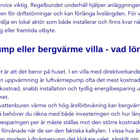
rvice viktig
. Regelbundet underhåll hjälper anläggningen
ken för driftstörningar och kan förlänga livslängden. För v
välja en lokal aktör som både installerar och finns kvar nä
g eller framtida utbyte.
p eller bergvärme villa - vad lön
t är att det beror på huset. I en villa med direktverkande
an uppvärmning är luftvärmepump ofta det mest kostnads
rtkostnad, snabb installation och tydlig energibesparing 
met.
d vattenburen värme och hög årsförbrukning kan bergvärm
 behöver du räkna med både investeringen och hur län
esparingen per år måste ställas mot den större kostnade
 förvånade när de ser den faktiska kalkylen. I vissa hus 
ir en modern luftvärmepump det klokare valet, särskilt om m