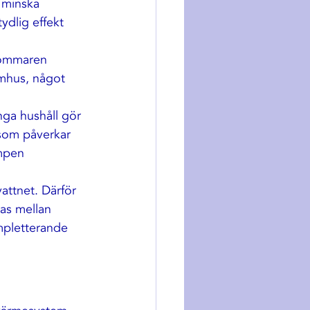
 minska 
ydlig effekt 
sommaren 
omhus
, något 
nga hushåll gör 
 som påverkar 
mpen 
attnet. Därför 
das mellan 
mpletterande 