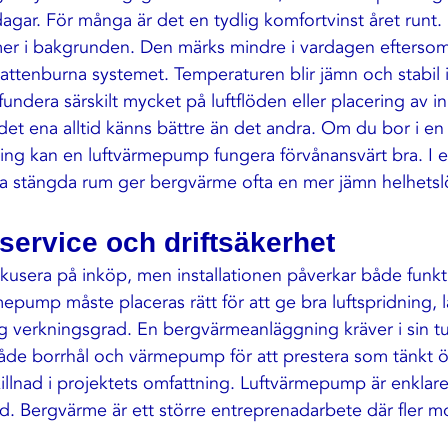
agar. För många är det en tydlig komfortvinst året runt.
er i bakgrunden. Den märks mindre i vardagen efterso
vattenburna systemet. Temperaturen blir jämn och stabil i
undera särskilt mycket på luftflöden eller placering av i
det ena alltid känns bättre än det andra. Om du bor i en 
g kan en luftvärmepump fungera förvånansvärt bra. I et
ra stängda rum ger bergvärme ofta en mer jämn helhetsl
, service och driftsäkerhet
fokusera på inköp, men installationen påverkar både funk
mepump måste placeras rätt för att ge bra luftspridning, l
 verkningsgrad. En bergvärmeanläggning kräver i sin tu
de borrhål och värmepump för att prestera som tänkt öv
skillnad i projektets omfattning. Luftvärmepump är enkla
 Bergvärme är ett större entreprenadarbete där fler mo