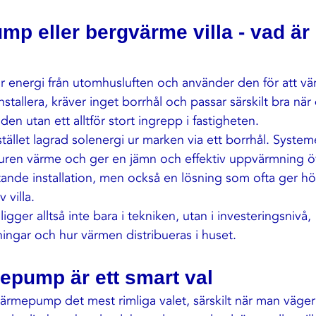
p eller bergvärme villa - vad är 
 energi från utomhusluften och använder den för att vä
installera, kräver inget borrhål och passar särskilt bra när d
n utan ett alltför stort ingrepp i fastigheten.
tället lagrad solenergi ur marken via ett borrhål. System
enburen värme och ger en jämn och effektiv uppvärmning öv
ande installation, men också en lösning som ofta ger hö
 villa.
igger alltså inte bara i tekniken, utan i investeringsnivå, 
tningar och hur värmen distribueras i huset.
epump är ett smart val
tvärmepump det mest rimliga valet, särskilt när man väger