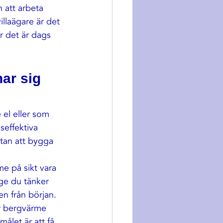
 att arbeta 
illaägare är det 
r det är dags 
ar sig 
 el eller som 
effektiva 
utan att bygga 
e på sikt vara 
ge du tänker 
n från början.
är bergvärme 
ålet är att få 