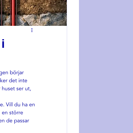
i
gen börjar 
ker det inte 
huset ser ut, 
. Vill du ha en 
 en större 
Men de passar 