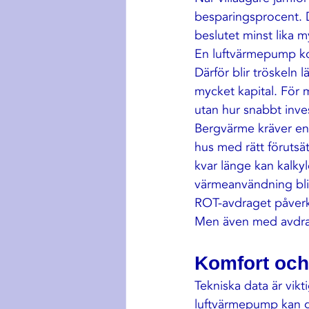
besparingsprocent. D
beslutet minst lika m
En luftvärmepump kos
Därför blir tröskeln 
mycket kapital. För 
utan hur snabbt inves
Bergvärme kräver en 
hus med rätt förutsät
kvar länge kan kalky
värmeanvändning bli
ROT-avdraget påverka
Men även med avdrag 
Komfort och
Tekniska data är vikt
luftvärmepump kan g