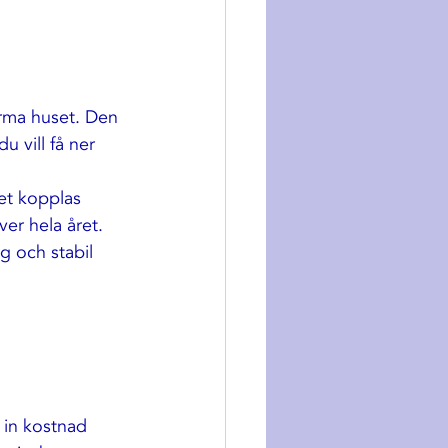
rma huset. Den 
u vill få ner 
et kopplas 
er hela året. 
g och stabil 
 in kostnad 