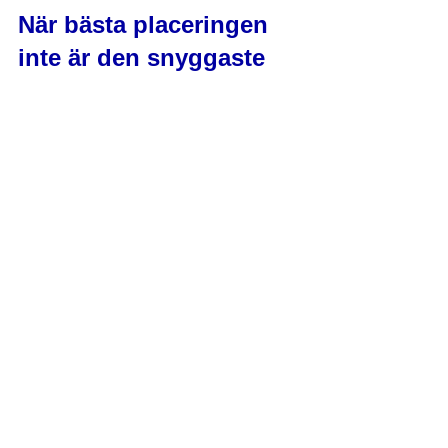
När bästa placeringen 
inte är den snyggaste
I många hem finns en tydlig konflikt 
mellan estetik och funktion. Det är helt 
normalt. Man vill gärna att innedelen 
ska smälta in, men samtidigt vill man 
ha den verkliga besparingen som 
motiverar investeringen. Då behöver 
man väga vad som betyder mest i 
vardagen.
Ofta går det att hitta en bra 
kompromiss. En något mer synlig 
placering kan ge betydligt bättre 
spridning av värme och kyla. Samtidigt 
kan rördragning, kanalval och höjd 
anpassas så att helhetsintrycket 