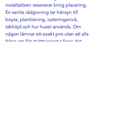
installatören resonerar kring placering. 
En seriös rådgivning tar hänsyn till 
boyta, planlösning, isoleringsnivå, 
takhöjd och hur huset används. Om 
någon lämnar ett exakt pris utan att alls 
fråga om förutsättningarna finns det 
skäl att vara försiktig.
En genomarbetad offert ska kännas 
tydlig, inte krånglig. Du ska förstå vad 
du betalar för, vad som eventuellt 
tillkommer och vem som ansvarar för 
de tekniska momenten. Det skapar 
trygghet både före och efter 
installationen.
När lönar sig 
investeringen?
Hur snabbt en luftvärmepump betalar 