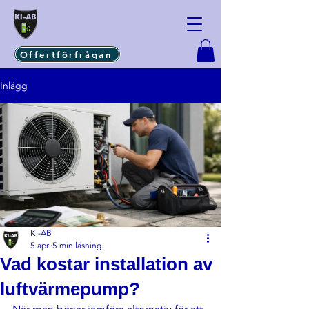
Offertförfrågan
Inlägg
KI-AB
5 apr.
5 min läsning
Vad kostar installation av
luftvärmepump?