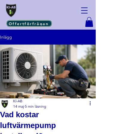
Offertförfrågan
Inlägg
KI-AB
14 maj
5 min läsning
Vad kostar
luftvärmepump