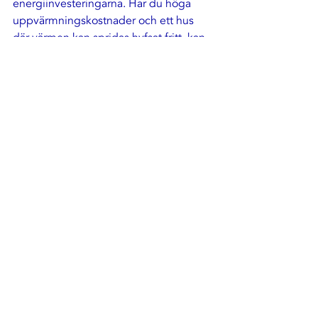
energiinvesteringarna. Har du höga 
uppvärmningskostnader och ett hus 
där värmen kan spridas hyfsat fritt, kan 
besparingen bli märkbar redan första 
året.
Hur snabbt 
investeringen lönar sig
beror på elpris, inomhustemperatur, 
planlösning, hur stor del av huset 
pumpen avlastar och vilken 
uppvärmning du har idag. Ett hus med 
direktverkande el får ofta tydligare 
effekt än ett hus som redan har ett 
vattenburet system med låg 
driftkostnad.
Samtidigt är lönsamhet inte bara en 
fråga om kronor per månad. Många 
uppskattar också bättre svalka på 
sommaren, jämnare temperatur och 
renare inomhusluft. Den typen av 