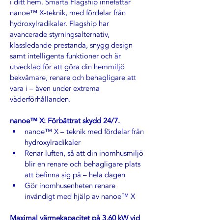
i ditt hem. Smarta Flagship innefattar 
nanoe™ X-teknik, med fördelar från 
hydroxylradikaler. Flagship har 
avancerade styrningsalternativ, 
klassledande prestanda, snygg design 
samt intelligenta funktioner och är 
utvecklad för att göra din hemmiljö 
bekvämare, renare och behagligare att 
vara i – även under extrema 
väderförhållanden. 
nanoe™ X: Förbättrat skydd 24/7.
nanoe™ X – teknik med fördelar från 
hydroxylradikaler 
Renar luften, så att din inomhusmiljö 
blir en renare och behagligare plats 
att befinna sig på – hela dagen
Gör inomhusenheten renare 
invändigt med hjälp av nanoe™ X
Maximal värmekapacitet på 3,60 kW vid 