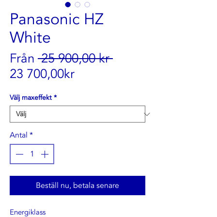
Panasonic HZ
White
Ordinarie
Från
 25 900,00 kr 
Reapris
pris
23 700,00kr
Välj maxeffekt
*
Antal
*
Beställ nu, betala senare
Energiklass 