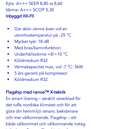
Kyla: A+++ SEER 8,80 vs 8,60
Värme: A+++ SCOP 5,30
Inbyggd WI-FI!
Ger skön värme även vid en 
utomhustemperatur på -25 °C
Mycket tyst: 18 dB
Med bras/kaminfunktion
Underhållsvärme +8/+10 °C
Köldmedium R32
Värmekapacitet max, vid -7 °C: 5kW
5 års garanti på kompressor
Köldmedium R32.
Flagship med nanoe™ X-teknik
En smart lösning – särskilt utvecklad för 
det tuffa nordiska klimatet och för att 
göra din hemmiljö renare, bekvämare 
och mer välkomnande. Flagship – ett 
både välkommet och välkomnande inslag 