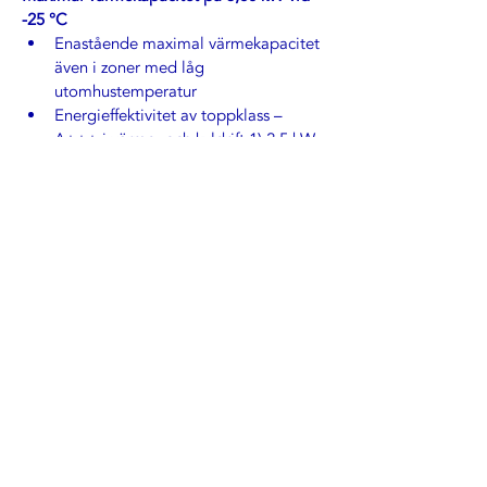
-25 °C
Enastående maximal värmekapacitet 
även i zoner med låg 
utomhustemperatur 
Energieffektivitet av toppklass – 
A+++ i värme- och kyldrift 1) 2,5 kW-
modell. 3,5 kW-modell upp till 
-20 °C.
Fireplace-funktion. 
Fireplace-funktionen stöder andra 
värmekällor genom att cirkulera den 
varma luften i hela utrymmet, även när 
ställtemperaturen har nåtts.
Smart styrning
Inbyggt Wi-Fi för omedelbar 
uppkoppling – nu med enklare och 
snabbare installation
Avancerad styrning via smartphone